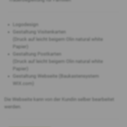
Logodesign
Gestaltung Visitenkarten
(Druck auf leicht beigem Olin natural white
Papier)
Gestaltung Postkarten
(Druck auf leicht beigem Olin natural white
Papier)
Gestaltung Webseite (Baukastensystem
WIX.com)
Die Webseite kann von der Kundin selber bearbeitet
werden.