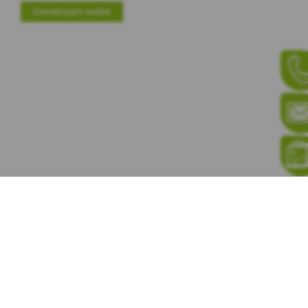
Gemeinsam weiter
KUNDENGALERIE
PORTFOLIO
SHOP
bild-schoen GmbH, Unterdorf 33, 4712 Laupersdorf