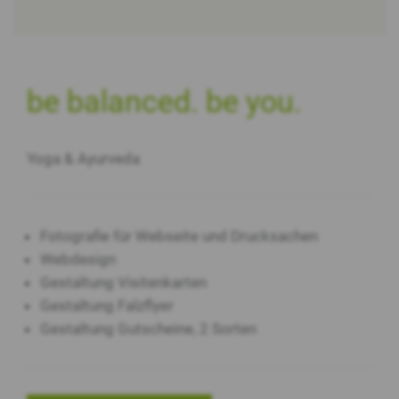
Bild
vergrössern
be balanced. be you.
Yoga & Ayurveda
Fotografie für Webseite und Drucksachen
Webdesign
Gestaltung Visitenkarten
Gestaltung Falzflyer
Gestaltung Gutscheine, 2 Sorten