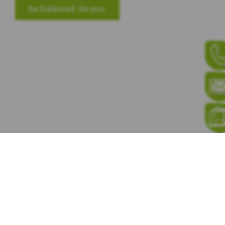
be balanced. be you.
KUNDENGALERIE
PORTFOLIO
SHOP
bild-schoen GmbH, Unterdorf 33, 4712 Laupersdorf